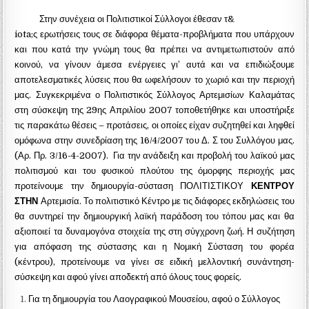
Στην συνέχεια οι Πολιτιστικοί Σύλλογοι έθεσαν τ&
iota;ς ερωτήσεις τους σε διάφορα θέματα-προβλήματα που υπάρχουν
και που κατά την γνώμη τους θα πρέπει να αντιμετωπιστούν από
κοινού, να γίνουν άμεσα ενέργειες γι’ αυτά και να επιδιώξουμε
αποτελεσματικές λύσεις που θα ωφελήσουν το χωριό και την περιοχή
μας. Συγκεκριμένα ο Πολιτιστικός Σύλλογος Αρτεμισίων Καλαμάτας
στη σύσκεψη της 29ης Απριλίου 2007 τοποθετήθηκε και υποστήριξε
τις παρακάτω θέσεις – προτάσεις, οι οποίες είχαν συζητηθεί και ληφθεί
ομόφωνα στην συνεδρίαση της 16/4/2007 του Δ. Σ του Συλλόγου μας.
(Αρ. Πρ. 3/16-4-2007).
Για την ανάδειξη και προβολή του λαϊκού μας
πολιτισμού και του φυσικού πλούτου της όμορφης περιοχής μας
προτείνουμε την δημιουργία-σύσταση ΠΟΛΙΤΙΣΤΙΚΟΥ
ΚΕΝΤΡΟΥ
ΣΤΗΝ
Αρτεμισία. Το πολιτιστικό Κέντρο με τις διάφορες εκδηλώσεις του
θα συντηρεί την δημιουργική λαϊκή παράδοση του τόπου μας και θα
αξιοποιεί τα δυναμογόνα στοιχεία της στη σύγχρονη ζωή. Η συζήτηση
για απόφαση της σύστασης και η Νομική Σύσταση του φορέα
(κέντρου), προτείνουμε να γίνει σε ειδική μελλοντική συνάντηση-
σύσκεψη και αφού γίνει αποδεκτή από όλους τους φορείς.
Για τη δημιουργία του Λαογραφικού Μουσείου, αφού ο Σύλλογος