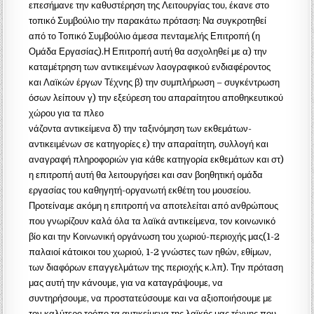
επεσήμανε την καθυστέρηση της Λειτουργίας του, έκανε στο
τοπικό Συμβούλιο την παρακάτω πρόταση: Να συγκροτηθεί
από το Τοπικό Συμβούλιο άμεσα πενταμελής Επιτροπή (η
Ομάδα Εργασίας).Η Επιτροπή αυτή θα ασχοληθεί με α) την
καταμέτρηση των αντικειμένων λαογραφικού ενδιαφέροντος
και Λαϊκών έργων Τέχνης β) την συμπλήρωση – συγκέντρωση
όσων λείπουν γ) την εξεύρεση του απαραίτητου αποθηκευτικού
χώρου για τα πλεο
νάζοντα αντικείμενα δ) την ταξινόμηση των εκθεμάτων-
αντικειμένων σε κατηγορίες ε) την απαραίτητη, συλλογή και
αναγραφή πληροφοριών για κάθε κατηγορία εκθεμάτων και στ)
η επιτροπή αυτή θα λειτουργήσει και σαν βοηθητική ομάδα
εργασίας του καθηγητή-οργανωτή εκθέτη του μουσείου.
Προτείναμε ακόμη η επιτροπή να αποτελείται από ανθρώπους
που γνωρίζουν καλά όλα τα λαϊκά αντικείμενα, τον κοινωνικό
βίο και την Κοινωνική οργάνωση του χωριού-περιοχής μας(1-2
παλαιοί κάτοικοι του χωριού, 1-2 γνώστες των ηθών, εθίμων,
των διαφόρων επαγγελμάτων της περιοχής κ.λπ). Την πρόταση
μας αυτή την κάνουμε, για να καταγράψουμε, να
συντηρήσουμε, να προστατεύσουμε και να αξιοποιήσουμε με
τον καλύτερο τρόπο τα αντικείμενα της λαϊκής μας τέχνης που