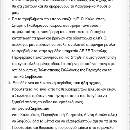
θα στεγαστούν και θα ομορφύνουν το Λαογραφικό Μουσείο
μας.
Για τα προβλήματα που παρουσιάζει η
Ε. Ο.
Καλαμάτας-
Σπάρτης (καθαρισμός τάφρου, συντήρηση-ανανέωση
ασφαλτοτάπητα, συντήρηση του προστατευτικού τοιχίου,
κατάπτωση πετρών και βράχων στο οδόστρωμα κ.λπ). Ο
σύλλογος μας πρότεινε να σταλεί αναλυτικό υπόμνημα με όλα
τα προβλήματα, στην αρμόδια υπηρεσία ΔΕ.ΣΕ Τρίπολης
Περιφέρειας Πελοποννήσου και να ζητηθεί η άμεση συντήρηση
της εγκαταλελειμμένης οδού. Το υπόμνημα αυτό να υπογραφεί
απ’ όλους τους Πολιτιστικούς Συλλόγους της Περιοχής και τα
Τοπικά Συμβούλια.
Επειδή η νέα καλοκαιρινή περίοδος, που
ήδη
άρχισε,
προβλέπεται να είναι από τις θερμότερες των τελευταίων ετών,
ο Σύλλογος πρότεινε, για την προστασία του Ταϋγέτου να
ζητηθεί από τις αρμόδιες και εμπλεκόμενες
υπηρεσίες(Δήμ&omic
ron; Καλαμάτας, Πυροσβεστική Υπηρεσία, Δ/νση Δασών κ.λπ)
να ληφθούν όλα τα μέτρα και να εξασφαλιστούν άμεσα τα μέσα
Προστασίας και θωράκισης του βουνού, ειδικά από το μεγάλο