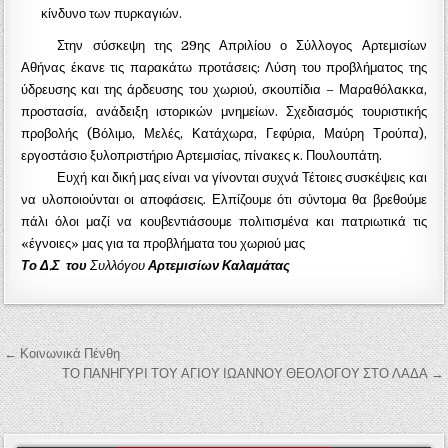
κίνδυνο των πυρκαγιών.
Στην σύσκεψη της 29ης Απριλίου ο Σύλλογος Αρτεμισίων
Αθήνας έκανε τις παρακάτω προτάσεις: Λύση του προβλήματος της
ύδρευσης και της άρδευσης του χωριού, σκουπίδια – Μαραθόλακκα,
προστασία, ανάδειξη ιστορικών μνημείων. Σχεδιασμός τουριστικής
προβολής (Βόλιμο, Μελές, Κατάχωρα, Γεφύρια, Μαύρη Τρούπα),
εργοστάσιο ξυλοπριστήριο Αρτεμισίας, πίνακες κ. Πουλουπάτη.
Ευχή και δική μας είναι να γίνονται συχνά Τέτοιες συσκέψεις και
να υλοποιούνται οι αποφάσεις. Ελπίζουμε ότι σύντομα θα βρεθούμε
πάλι όλοι μαζί να κουβεντιάσουμε πολιτισμένα και πατριωτικά τις
«έγνοιες» μας για τα προβλήματα του χωριού μας
Το Δ.Σ
του
Συλλόγου
Αρ
τεμισίων Καλαμάτας
Πλοήγηση άρθρων
← Κοινωνικά Πένθη
ΤΟ ΠΑΝΗΓΥΡΙ ΤΟΥ ΑΓΙΟΥ ΙΩΑΝΝΟΥ ΘΕΟΛΟΓΟΥ ΣΤΟ ΛΑΔΑ →