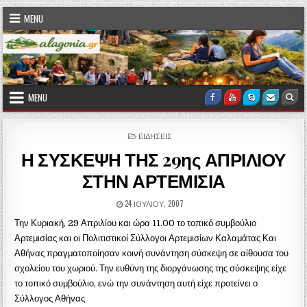
Skip to content
MENU
MENU
Facebook
Youtube
Skype
Email U
Sea
POSTED IN
ΕΙΔΗΣΕΙΣ
Η ΣΥΣΚΕΨΗ ΤΗΣ 29ης ΑΠΡΙΛΙΟΥ
ΣΤΗΝ ΑΡΤΕΜΙΣΙΑ
PUBLISHED DATE:
24 ΙΟΥΛΊΟΥ, 2007
Την Κυριακή, 29 Απριλίου και ώρα 11.00 το τοπικό συμβούλιο
Αρτεμισίας και οι Πολιτιστικοί Σύλλογοι Αρτεμισίων Καλαμάτας Και
Αθήνας πραγματοποίησαν κοινή συνάντηση σύσκεψη σε αίθουσα του
σχολείου του χωριού. Την ευθύνη της διοργάνωσης της σύσκεψης είχε
το τοπικό συμβούλιο, ενώ την συνάντηση αυτή είχε προτείνει ο
Σύλλογος Αθήνας