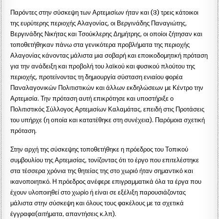
Παρόντες στην σύσκεψη των Αρτεμισίων ήταν και (3) τρεις κάτοικοι
της ευρύτερης περιοχής Αλαγονίας, οι Βεργινάδης Παναγιώτης,
Βεργινάδης Νικήτας και Τσούκλερης Δημήτρης, οι οποίοι ζήτησαν και
τοποθετήθηκαν πάνω στα γενικότερα προβλήματα της περιοχής
Αλαγονίας κάνοντας μάλιστα μια σοβαρή και εποικοδομητική πρόταση
για την ανάδειξη και προβολή του λαϊκού και φυσικού πλούτου της
περιοχής, προτείνοντας τη δημιουργία σύσταση ενιαίου φορέα
Παναλαγονικών Πολιτιστικών και άλλων εκδηλώσεων με Κέντρο την
Αρτεμισία. Την πρόταση αυτή επικρότησε και υποστήριξε ο
Πολιτιστικός Σύλλογος Αρτεμισίων Καλαμάτας, επειδή στις Προτάσεις
του υπήρχε (η οποία και κατατέθηκε στη συνέχεια). Παρόμοια σχετική
πρόταση.
Στην αρχή της σύσκεψης τοποθετήθηκε η πρόεδρος του Τοπικού
συμβουλίου της Αρτεμισίας, τονίζοντας ότι το έργο που επιτελέστηκε
στα τέσσερα χρόνια της θητείας της στο χωριό ήταν σημαντικό και
ικανοποιητικό. Η πρόεδρος ανέφερε επιγραμματικά όλα τα έργα που
έχουν υλοποιηθεί στο χωρίο ή είναι σε εξέλιξη παρουσιάζοντας
μάλιστα στην σύσκεψη και όλους τους φακέλους με τα σχετικά
έγγραφα(αιτήματα, απαντήσεις κ.λπ).