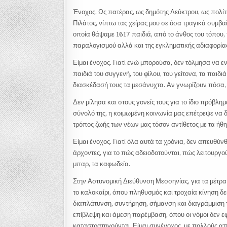
Ένοχος. Ως πατέρας, ως δημότης Λεύκτρου, ως πολίτη
Πιλάτος, νίπτω τας χείρας μου σε όσα τραγικά συμβαί
οποία θάψαμε 1617 παιδιά, από το άνθος του τόπου, τ
παραλογισμού αλλά και της εγκληματικής αδιαφορία
Είμαι ένοχος. Γιατί ενώ μπορούσα, δεν τόλμησα να ε
παιδιά του συγγενή, του φίλου, του γείτονα, τα παιδ
διασκέδασή τους τα μεσάνυχτα. Αν γνωρίζουν πόσα,
Δεν μίλησα και στους γονείς τους για το ίδιο πρόβλημα
σύνολό της, η κοιμωμένη κοινωνία μας επέτρεψε να δ
τρόπος ζωής των νέων μας τόσον αντίθετος με τα ήθη 
Είμαι ένοχος. Γιατί όλα αυτά τα χρόνια, δεν απευθύ
άρχοντες, για το πώς αδειοδοτούνται, πώς λειτουργο
μπαρ, τα καφωδεία.
Στην Αστυνομική Διεύθυνση Μεσσηνίας, για τα μέτρα
το καλοκαίρι, όπου πληθυσμός και τροχαία κίνηση δ
διαπλάτυνση, συντήρηση, σήμανση και διαγράμμιση 
επίβλεψη και άμεση παρέμβαση, όπου οι νόμοι δεν 
καταστρατηγούνται. Είμαι συνένοχος, με πολλούς 