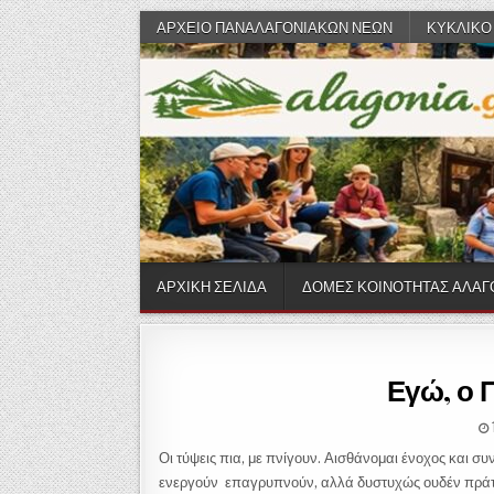
Skip to content
ΑΡΧΕΙΟ ΠΑΝΑΛΑΓΟΝΙΑΚΩΝ ΝΕΩΝ
ΚΥΚΛΙΚΟ
ΑΡΧΙΚΗ ΣΕΛΙΔΑ
ΔΟΜΕΣ ΚΟΙΝΟΤΗΤΑΣ ΑΛΑΓ
Εγώ, ο Π
Οι τύψεις πια, με πνίγουν. Αισθάνομαι ένοχος και 
ενεργούν επαγρυπνούν, αλλά δυστυχώς ουδέν πράτ