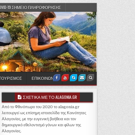
OVID-19 ΣΗΜΕΙΟ ΠΛΗΡΟΦΟΡΗΣΗΣ
 ΤΟΥΡΙΣΜΟΣ
ΕΠΙΚΟΙΝΩΝΙΑ
Facebook
Youtube
Skype
Email Us
Search
ΣΧΕΤΙΚΑ ΜΕ ΤΟ ALAGONIA.GR
Από το Φθινόπωρο του 2020 το alagonia.gr
λειτουργεί ως επίσημη ιστοσελίδα της Κοινότητας
Αλαγονίας, με την ευγενική βοήθεια και τον
δημιουργικό εθελοντισμό γόνων και φίλων της
Αλαγονίας.