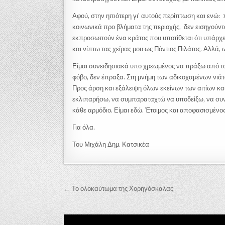
Αφού, στην ηπιότερη γι’ αυτούς περίπτωση και ενώ:
κοινωνικά προ βλήματα της περιοχής, δεν εισηγούντ
εκπροσωπούν ένα κράτος που υποτίθεται ότι υπάρχει γ
και νίπτω τας χείρας μου ως Πόντιος Πιλάτος. Αλλά, 
Είμαι συνειδησιακά υπο χρεωμένος να πράξω από τού
φόβο, δεν έπραξα. Στη μνήμη των αδικοχαμένων νιά
Προς άρση και εξάλειψη όλων εκείνων των αιτίων κα
εκλιπαρήσω, να συμπαραταχτώ να υποδείξω, να συ
κάθε αρμόδιο. Είμαι εδώ. Έτοιμος και αποφασισμένος
Για όλα.
Του Μιχάλη Δημ. Κατσικέα
Πλοήγηση άρθρων
← Το ολοκαύτωμα της Χορηγόσκαλας