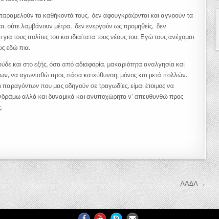
 παραμελούν τα καθήκοντά τους, δεν αφουγκράζονται και αγνοούν τα
αι, ούτε λαμβάνουν μέτρα, δεν ενεργούν ως προμηθείς, δεν
ια τους πολίτες του και ιδιαίτατα τους νέους του. Εγώ τους ανέχομαι
ως εδώ πια.
δε και στο εξής, όσα από αδιαφορία, μακαριότητα αναλγησία και
των, να αγωνισθώ προς πάσα κατεύθυνση, μόνος και μετά πολλών.
ι παραγόντων που μας οδηγούν σε τραγωδίες, είμαι έτοιμος να
νδράμω αλλά και δυναμικά και ανυποχώρητα ν’ απευθυνθώ προς
.
ΛΑΔΑ →
Facebook
Youtube
Skype
Email Us