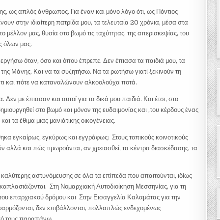
ς, ως απλός άνθρωπος. Για έναν και μόνο λόγο ότι, ως Πόντιος
νουν στην ιδιαίτερη πατρίδα μου, τα τελευταία 20 χρόνια, μέσα στα
ο μέλλον μας, θυσία στο βωμό τις ταχύτητας, της απερισκεψίας, του
ς όλων μας.
νεργήσω όταν, όσο και όπου έπρεπε. Δεν έπιασα τα παιδιά μου, τα
ιά της Μάνης. Και να τα συζητήσω. Να τα ρωτήσω γιατί ξεκινούν τη
 τι και πότε να καταναλώνουν αλκοολούχα ποτά.
. Δεν με έπιασαν και αυτοί για τα δικά μου παιδιά. Και έτσι, στο
ημιουργηθεί στο βωμό και μόνον της ευδαιμονίας και ,του κέρδους ένας
και τα έθιμα μιας μανιάτικης οικογένειας.
νθηκα εγκαίρως, εγκύρως και εγγράφως: Στους τοπικούς κοινοτικούς
ύν αλλά και πώς τιμωρούνται, αν χρειασθεί, τα κέντρα διασκέδασης, τα
 καλύτερης αστυνόμευσης σε όλα τα επίπεδα που απαιτούνται, ιδίως
εκαπλασιάζονται. Στη Νομαρχιακή Αυτοδιοίκηση Μεσσηνίας, για τη
του επαρχιακού δρόμου και Στην Εισαγγελία Καλαμάτας για την
εφαρμόζονται, δεν επιβάλλονται, πολλαπλώς ενδεχομένως
από τους παραπάνω.