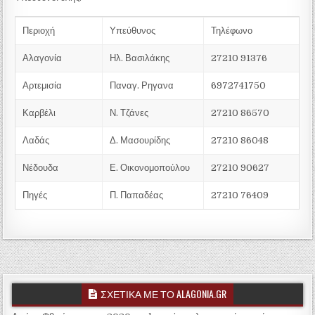
Περιοχή
Υπεύθυνος
Τηλέφωνο
Αλαγονία
Ηλ. Βασιλάκης
27210 91376
Αρτεμισία
Παναγ. Ρηγανα
6972741750
Καρβέλι
Ν. Τζάνες
27210 86570
Λαδάς
Δ. Μασουρίδης
27210 86048
Νέδουδα
Ε. Οικονομοπούλου
27210 90627
Πηγές
Π. Παπαδέας
27210 76409
ΣΧΕΤΙΚΑ ΜΕ ΤΟ ALAGONIA.GR