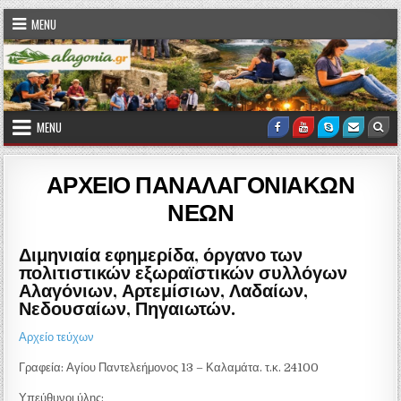
Skip to content
MENU
MENU
Facebook
Youtube
Skype
Email U
Sea
ΑΡΧΕΙΟ ΠΑΝΑΛΑΓΟΝΙΑΚΩΝ
ΝΕΩΝ
Διμηνιαία εφημερίδα, όργανο των
πολιτιστικών εξωραϊστικών συλλόγων
Αλαγόνιων, Αρτεμίσιων, Λαδαίων,
Νεδουσαίων, Πηγαιωτών.
Αρχείο τεύχων
Γραφεία: Αγίου Παντελεήμονος 13 – Καλαμάτα. τ.κ. 24100
Υπεύθυνοι ύλης: