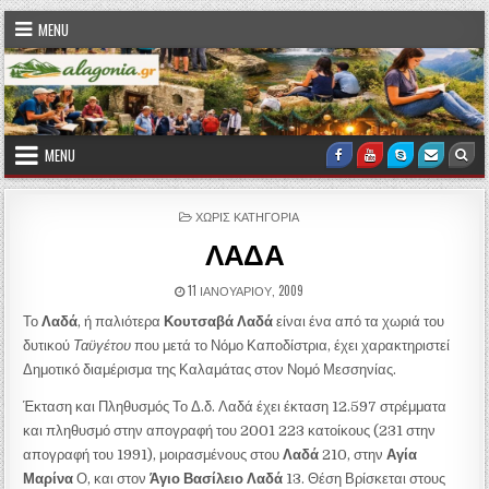
Skip to content
MENU
MENU
Facebook
Youtube
Skype
Email U
Sea
POSTED IN
ΧΩΡΊΣ ΚΑΤΗΓΟΡΊΑ
ΛΑΔΑ
PUBLISHED DATE:
11 ΙΑΝΟΥΑΡΊΟΥ, 2009
Το
Λαδά
, ή παλιότερα
Κουτσαβά Λαδά
είναι ένα από τα χωριά του
δυτικού
Ταϋγέτου
που μετά το Νόμο Καποδίστρια, έχει χαρακτηριστεί
Δημοτικό διαμέρισμα της Καλαμάτας στον Νομό Μεσσηνίας.
Έκταση και Πληθυσμός Το Δ.δ. Λαδά έχει έκταση 12.597 στρέμματα
και πληθυσμό στην απογραφή του 2001 223 κατοίκους (231 στην
απογραφή του 1991), μοιρασμένους στου
Λαδά
210, στην
Αγία
Μαρίνα
Ο, και στον
Άγιο Βασίλειο Λαδά
13. Θέση Βρίσκεται στους