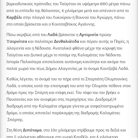
βορειοδυτικούς πρόποδες του Ταϋγέτου σε υψόμετρο 680 μέτρα πάνω
από το επίπεδο της θάλασσας, 4 χιλιόμετρα μετά και απέναντι από το
Καρβέλι
στην πλαγιά του Λυκούριου ή Βουνού του Αγιώργη, πάνω
στο οποίο βρίσκεται και ο Κουτσαβίτικος Αγιάννης.
Πίσω ακριβώς από του
Λαδά
βρίσκεται η
Αρτεμισία
πρώην
Tσερνίτσα
και παλιότερα
Δενθαλιάτιδα
και πέραν αυτής οι Πηγές, η
Aλαγovία και η Νέδουσα. Ανατολικά φθάνει μέχρι την κορυφή του
Ταϋγέτου και Δυτικά μέχρι το ποτάμι της Καλαμάτας τον Νέδοντα.
Ιστορία Παλαιότερα αποτελούσε αυτόνομη κοινότητα και ακόμα πιο
παλιά χωριό του τέως Δήμου Aλαγovίας με το όνομα Κουτζαβά Λαδά.
Καθώς λέγεται, το όνομά του το πήρε από το Σπαρτιάτη Ολυμπιονίκη
Λαδά, ο οποίος κατά την επιστροφή του από την Ολυμπία πέθανε στον
δρόμο προς την Σπάρτη και ετάφη εκεί. Τον τάφο του τον βρήκε ο
Παυσανίας και τον αναφέρει στις περιηγήσεις του. Διαδρoμή Η
διαδρομή από την Καλαμάτα σήμερα γίνεται με ασφαλτοστρωμένο
δρόμο, ο οποίος αποτελεί παράκαμψη της διαδρομής Καλαμάτας
Σπάρτης.
Στη θέση
Διπόταμα
, στο 13ο χιλιόμετρο στρίβουμε προς τα δεξιά και
στα 5 χιλιόμετρα φθάνουμε στο χωριό Καρβέλι, και 4 χιλιόμετρα