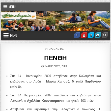
Skip to content
MENU
MENU
Facebook
Youtube
Skype
Email U
Sea
POSTED IN
ΚΟΙΝΩΝΙΚΑ
ΠΕΝΘΗ
PUBLISHED DATE:
15 ΑΠΡΙΛΊΟΥ, 2007
Στις 14
Ιανουαρίου 2007 απεβίωσε στην Καλαμάτα και
κηδεύτηκε
στο
Λαδά
η
Μαρία Χα συζ. Μιχαήλ Παρθενίου
ετών
84.
Στις 14 Φεβρουαρίου 2007 απεβίωσε και κηδεύτηκε
στην
Αλαγονία
ο
Αχιλλέας Κουντουμάνος
, σε ηλικία 103 ετών.
Απεβίωσε και κηδεύτηκε στην
Αλαγονία
ο
Κων/νος Π.