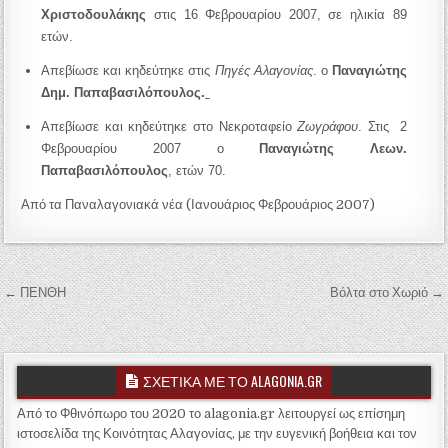
Χριστοδουλάκης
στις
16
Φεβρουαρίου 2007,
σε
ηλικία
89
ετών.
Απεβίωσε και κηδεύτηκε στις
Πηγές Αλαγονίας
. ο
Παναγιώτης
Δημ. Παπαβασιλόπουλος.
Απεβίωσε και κηδεύτηκε στο Νεκροταφείο
Ζωγράφου
.
Στις
2
Φεβρουαρίου 2007 ο
Παναγιώτης Λεων.
Παπα
βασιλόπουλος
, ετών 70.
Από τα Παναλαγονιακά νέα (Ιανουάριος Φεβρουάριος 2007)
Πλοήγηση άρθρων
← ΠΕΝΘΗ
Βόλτα στο Χωριό →
ΣΧΕΤΙΚΑ ΜΕ ΤΟ ALAGONIA.GR
Από το Φθινόπωρο του 2020 το alagonia.gr λειτουργεί ως επίσημη
ιστοσελίδα της Κοινότητας Αλαγονίας, με την ευγενική βοήθεια και τον