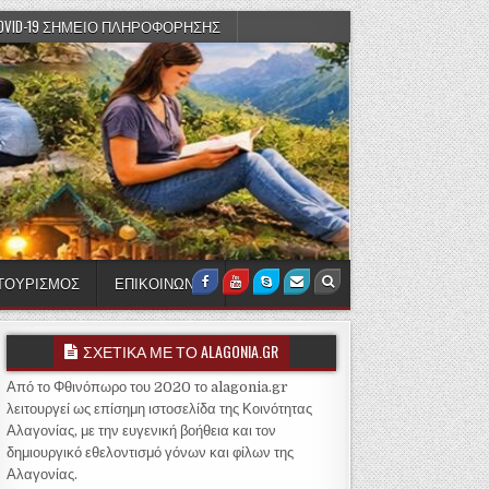
OVID-19 ΣΗΜΕΙΟ ΠΛΗΡΟΦΟΡΗΣΗΣ
 ΤΟΥΡΙΣΜΟΣ
ΕΠΙΚΟΙΝΩΝΙΑ
Facebook
Youtube
Skype
Email Us
Search
ΣΧΕΤΙΚΑ ΜΕ ΤΟ ALAGONIA.GR
Από το Φθινόπωρο του 2020 το alagonia.gr
λειτουργεί ως επίσημη ιστοσελίδα της Κοινότητας
Αλαγονίας, με την ευγενική βοήθεια και τον
δημιουργικό εθελοντισμό γόνων και φίλων της
Αλαγονίας.