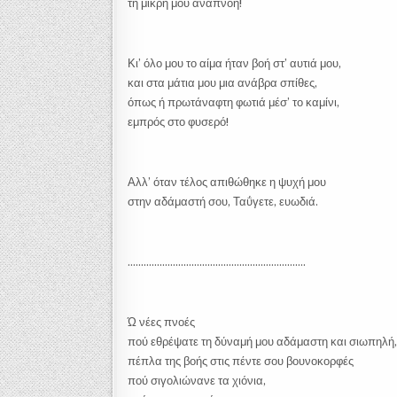
τη μικρή μου αναπνοή!
Κι’ όλο μου το αίμα ήταν βοή στ’ αυτιά μου,
και στα μάτια μου μια ανάβρα σπίθες,
όπως ή πρωτάναφτη φωτιά μέσ’ το καμίνι,
εμπρός στο φυσερό!
Αλλ’ όταν τέλος απιθώθηκε η ψυχή μου
στην αδάμαστή σου, Ταΰγετε, ευωδιά.
………………………………………………………….
Ώ νέες πνοές
πού εθρέψατε τη δύναμή μου αδάμαστη και σιωπηλή,
πέπλα της βοής στις πέντε σου βουνοκορφές
πού σιγολιώνανε τα χιόνια,