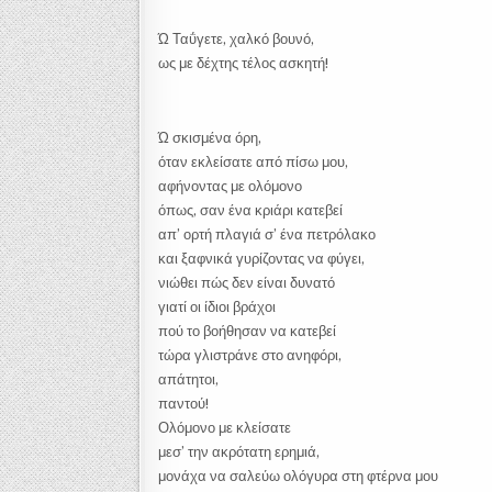
Ώ Ταΰγετε, χαλκό βουνό,
ως με δέχτης τέλος ασκητή!
Ώ σκισμένα όρη,
όταν εκλείσατε από πίσω μου,
αφήνοντας με ολόμονο
όπως, σαν ένα κριάρι κατεβεί
απ’ ορτή πλαγιά σ’ ένα πετρόλακο
και ξαφνικά γυρίζοντας να φύγει,
νιώθει πώς δεν είναι δυνατό
γιατί οι ίδιοι βράχοι
πού το βοήθησαν να κατεβεί
τώρα γλιστράνε στο ανηφόρι,
απάτητοι,
παντού!
Ολόμονο με κλείσατε
μεσ’ την ακρότατη ερημιά,
μονάχα να σαλεύω ολόγυρα στη φτέρνα μου