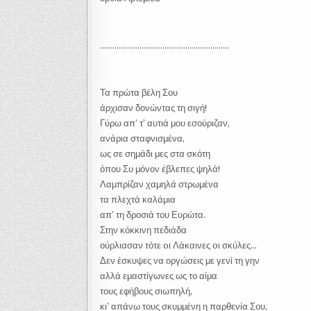
……………………………………………………..
Τα πρώτα βέλη Σου
άρχισαν δονώντας τη σιγή!
Γύρω απ’ τ’ αυτιά μου εσούριζαν,
ανάρια σταφνισμένα,
ως σε σημάδι μες στα σκότη
όπου Συ μόνον έβλεπες ψηλά!
Λαμπρίζαν χαμηλά στρωμένα
τα πλεχτά καλάμια
απ’ τη δροσιά του Ευρώτα.
Στην κόκκινη πεδιάδα
ούρλιασαν τότε oι Λάκαινες oι σκύλες…
Δεν έσκυψες να οργώσεις με γενί τη γην
αλλά εμαστίγωνες ως το αίμα
τους εφήβους σιωπηλή,
κι’ απάνω τους σκυμμένη η παρθενία Σου,