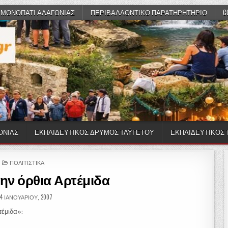
 ΜΟΝΟΠΑΤΙ ΑΛΑΓΟΝΙΑΣ
ΠΕΡΙΒΑΛΛΟΝΤΙΚΟ ΠΑΡΑΤΗΡΗΤΗΡΙΟ
C
ΟΝΙΑΣ
ΕΚΠΑΙΔΕΥΤΙΚΟΣ ΔΡΥΜΟΣ ΤΑΫΓΕΤΟΥ
ΕΚΠΑΙΔΕΥΤΙΚΟΣ
POSTED IN
ΠΟΛΙΤΙΣΤΙΚΑ
ην όρθια Αρτέμιδα
PUBLISHED DATE:
4 ΙΑΝΟΥΑΡΊΟΥ, 2007
τέμιδα»: