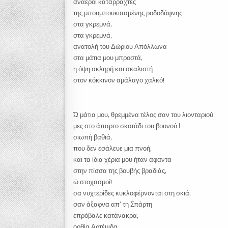
ανάεροι καταρράχτες
της μπουμπουκιασμένης ροδοδάφνης
στα γκρεμνά,
στα γκρεμνά,
ανατολή του Δώριου Απόλλωνα
στα μάτια μου μπροστά,
η όψη σκληρή και σκαλιστή
στον κόκκινον αμάλαγο χαλκό!
Ώ μάτια μου, θρεμμένα τέλος σαν του λιονταριού
μες στο άπαρτο σκοτάδι του βουνού Ι
σιωπή βαθιά,
που δεν εσάλευε μια πνοή,
και τα ίδια χέρια μου ήταν άφαντα
στην πίσσα της βουβής βραδιάς,
ώ στοχασμοί!
σα νυχτερίδες κυκλοφέρνονται στη σκιά,
σαν άξαφνα απ’ τη Σπάρτη
επρόβαλε κατάνακρα,
ορθία Αρτέμιδα