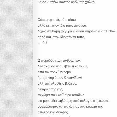
να σε κυτάζω, κάστρο ατέλιωτο χαλκό!
Ούτε μπροστά, ούτε πίσω!
αλλά κει, στον ίδιο τόπο απάνου,
δίχως σπιθαμή τριγύρα ν’ ακουμπήσω ή ν’ απλωθώ,
αλλά και, στον ίδιο πάντα τόπο,
ορτός!
Ώ πυροδότη των ανθρώπων,
δεν άκουσα ν’ ανεβαίνει κάτουθε,
από τον τραχύ γκρεμό,
ή παρηγοριά των Ωκεανίδων!
αλλ’ απ’ ολούθε ο βράχος,
η καρδιά της γης,
το χώμα πού καθ’ ώρα ανάδινε
μια μυρουδιά ψηλότερη από πελαγίσια τρικυμία,
βουλιάζοντας και παίζοντας στα κύματά της
άπλερο ένα σκάφος,