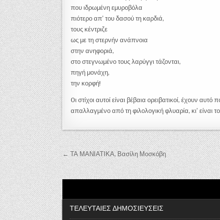
που ιδρωμένη εμυροβόλα
πιότερο απ’ του δασού τη καρδιά,
τους κέντριζε
ως με τη στερνήν ανάπνοια
στην ανηφοριά,
στο στεγνωμένο τους λαρύγγι τάζονται,
πηγή μονάχη,
την κορφή!
0ι στίχοι αυτοί είναι βέβαια ορειβατικοί, έχουν αυτό
απαλλαγμένο από τη φιλολογική φλυαρία, κι’ είναι το
Πλοήγηση άρθρων
← ΤΑ ΜΑΝΙΑΤΙΚΑ, Βασίλη Μοσκόβη
ΤΕΛΕΥΤΑΙΕΣ ΔΗΜΟΣΙΕΥΣΕΙΣ