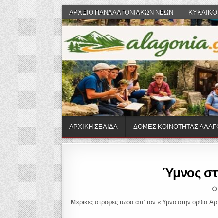
Skip to content
ΑΡΧΕΙΟ ΠΑΝΑΛΑΓΟΝΙΑΚΩΝ ΝΕΩΝ
ΚΥΚΛΙΚΟ
ΑΡΧΙΚΗ ΣΕΛΙΔΑ
ΔΟΜΕΣ ΚΟΙΝΟΤΗΤΑΣ ΑΛΑΓ
Ύμνος στ
Mερικές στροφές τώρα απ’ τον «Ύμνο στην όρθια Αρ