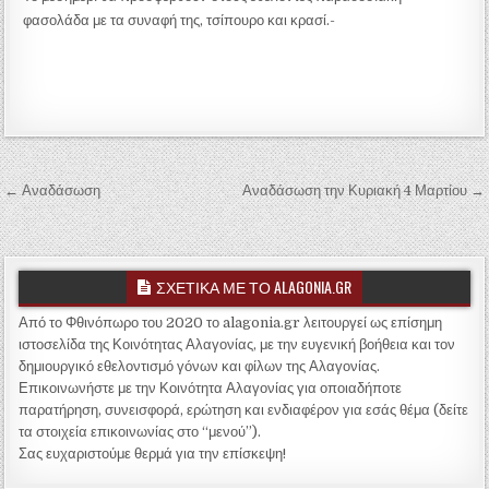
φασολάδα με τα συναφή της, τσίπουρο και κρασί.-
Πλοήγηση άρθρων
← Αναδάσωση
Αναδάσωση την Κυριακή 4 Μαρτίου →
ΣΧΕΤΙΚΑ ΜΕ ΤΟ ALAGONIA.GR
Από το Φθινόπωρο του 2020 το alagonia.gr λειτουργεί ως επίσημη
ιστοσελίδα της Κοινότητας Αλαγονίας, με την ευγενική βοήθεια και τον
δημιουργικό εθελοντισμό γόνων και φίλων της Αλαγονίας.
Επικοινωνήστε με την Κοινότητα Αλαγονίας για οποιαδήποτε
παρατήρηση, συνεισφορά, ερώτηση και ενδιαφέρον για εσάς θέμα (δείτε
τα στοιχεία επικοινωνίας στο “μενού”).
Σας ευχαριστούμε θερμά για την επίσκεψη!