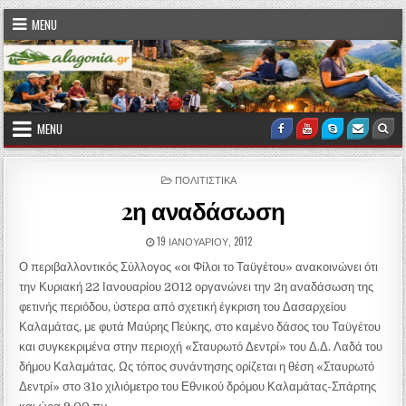
Skip to content
MENU
MENU
Facebook
Youtube
Skype
Email U
Sea
POSTED IN
ΠΟΛΙΤΙΣΤΙΚΑ
2η αναδάσωση
PUBLISHED DATE:
19 ΙΑΝΟΥΑΡΊΟΥ, 2012
Ο περιβαλλοντικός Σύλλογος «οι Φίλοι το Ταϋγέτου» ανακοινώνει ότι
την Κυριακή 22 Ιανουαρίου 2012 οργανώνει την 2η αναδάσωση της
φετινής περιόδου, ύστερα από σχετική έγκριση του Δασαρχείου
Καλαμάτας, με φυτά Μαύρης Πεύκης, στο καμένο δάσος του Ταϋγέτου
και συγκεκριμένα στην περιοχή «Σταυρωτό Δεντρί» του Δ.Δ. Λαδά του
δήμου Καλαμάτας. Ως τόπος συνάντησης ορίζεται η θέση «Σταυρωτό
Δεντρί» στο 31ο χιλιόμετρο του Εθνικού δρόμου Καλαμάτας-Σπάρτης