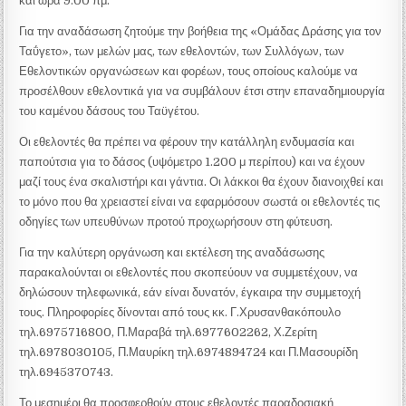
και ώρα 9.00 πμ.
Για την αναδάσωση ζητούμε την βοήθεια της «Ομάδας Δράσης για τον
Ταΰγετο», των μελών μας, των εθελοντών, των Συλλόγων, των
Εθελοντικών οργανώσεων και φορέων, τους οποίους καλούμε να
προσέλθουν εθελοντικά για να συμβάλουν έτσι στην επαναδημιουργία
του καμένου δάσους του Ταϋγέτου.
Οι εθελοντές θα πρέπει να φέρουν την κατάλληλη ενδυμασία και
παπούτσια για το δάσος (υψόμετρο 1.200 μ περίπου) και να έχουν
μαζί τους ένα σκαλιστήρι και γάντια. Οι λάκκοι θα έχουν διανοιχθεί και
το μόνο που θα χρειαστεί είναι να εφαρμόσουν σωστά οι εθελοντές τις
οδηγίες των υπευθύνων προτού προχωρήσουν στη φύτευση.
Για την καλύτερη οργάνωση και εκτέλεση της αναδάσωσης
παρακαλούνται οι εθελοντές που σκοπεύουν να συμμετέχουν, να
δηλώσουν τηλεφωνικά, εάν είναι δυνατόν, έγκαιρα την συμμετοχή
τους. Πληροφορίες δίνονται από τους κκ. Γ.Χρυσανθακόπουλο
τηλ.6975716800, Π.Μαραβά τηλ.6977602262, Χ.Ζερίτη
τηλ.6978030105, Π.Μαυρίκη τηλ.6974894724 και Π.Μασουρίδη
τηλ.6945370743.
Το μεσημέρι θα προσφερθούν στους εθελοντές παραδοσιακή